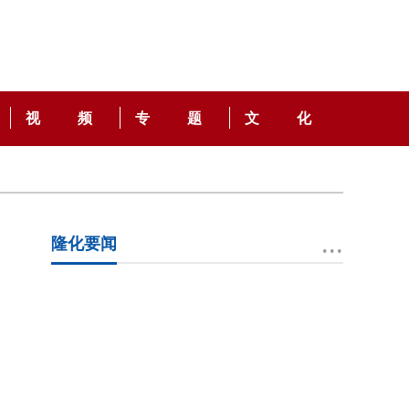
视 频
专 题
文 化
...
隆化要闻